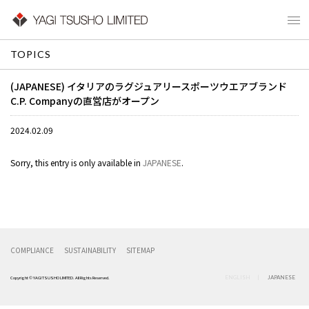
TOPICS
(JAPANESE) イタリアのラグジュアリースポーツウエアブランド
C.P. Companyの直営店がオープン
2024.02.09
Sorry, this entry is only available in
JAPANESE
.
COMPLIANCE
SUSTAINABILITY
SITEMAP
ENGLISH
JAPANESE
Copyright © YAGI TSUSHO LIMITED. All Rights Reserved.