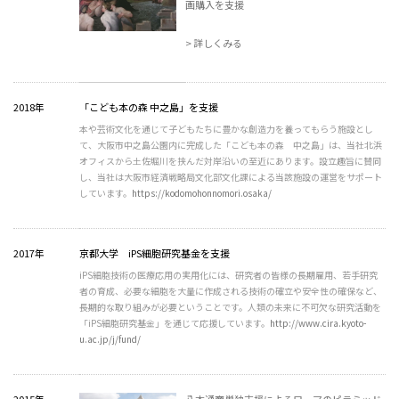
画購入を支援
> 詳しくみる
2018年
「こども本の森 中之島」を支援
本や芸術文化を通じて子どもたちに豊かな創造力を養ってもらう施設とし
て、大阪市中之島公園内に完成した「こども本の森 中之島」は、当社北浜
オフィスから土佐堀川を挟んだ対岸沿いの至近にあります。設立趣旨に賛同
し、当社は大阪市経済戦略局文化部文化課による当該施設の運営をサポート
しています。
https://kodomohonnomori.osaka/
2017年
京都大学 iPS細胞研究基金を支援
iPS細胞技術の医療応用の実用化には、研究者の皆様の長期雇用、若手研究
者の育成、必要な細胞を大量に作成される技術の確立や安全性の確保など、
長期的な取り組みが必要ということです。人類の未来に不可欠な研究活動を
「iPS細胞研究基金」を通じて応援しています。
http://www.cira.kyoto-
u.ac.jp/j/fund/