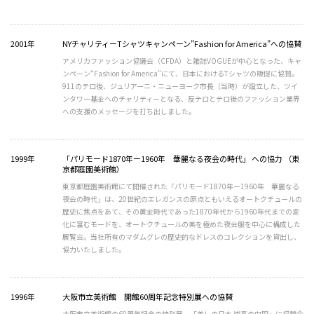
2001年
NYチャリティーTシャツキャンペーン”Fashion for America”への協賛
アメリカファッション協議会（CFDA）と雑誌VOGUEが中心となった、キャ
ンペーン“Fashion for America”にて、日本におけるTシャツの販促に協賛。
911のテロ後、ジュリアーニ・ニューヨーク市長（当時）が設立した、ツイ
ンタワー基金へのチャリティーとなる、反テロとテロ後のファッション業界
への支援のメッセージを打ち出しました。
1999年
「パリモード1870年ー1960年 華麗なる夜会の時代」 への協力 （東
京都庭園美術館）
東京都庭園美術館にて開催された「パリモード1870年ー1960年 華麗なる
夜会の時代」は、20世紀のエレガンスの原点ともいえるオートクチュールの
歴史に焦点をあて、その黄金時代であった1870年代から1960年代までの変
化に富むモードを、オートクチュールの美を極めた夜会服を中心に構成した
展覧会。当社所有のマダムグレの歴史的なドレスのコレクションを貸出し、
協力いたしました。
1996年
大阪市立美術館 開館60周年記念特別展への協賛
大阪市立美術館の60周年記念の特別展、「美しの日本 崇高の中国」に協賛企