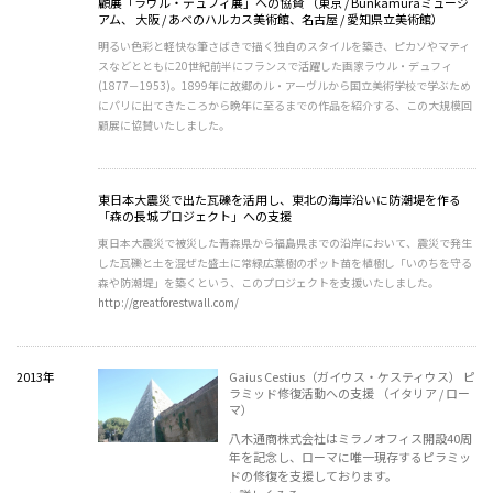
顧展「ラウル・デュフィ展」への協賛 （東京 / Bunkamuraミュージ
アム、 大阪 / あべのハルカス美術館、名古屋 / 愛知県立美術館）
明るい色彩と軽快な筆さばきで描く独自のスタイルを築き、ピカソやマティ
スなどとともに20世紀前半にフランスで活躍した画家ラウル・デュフィ
(1877－1953)。1899年に故郷のル・アーヴルから国立美術学校で学ぶため
にパリに出てきたころから晩年に至るまでの作品を紹介する、この大規模回
顧展に協賛いたしました。
東日本大震災で出た瓦礫を活用し、東北の海岸沿いに防潮堤を作る
「森の長城プロジェクト」への支援
東日本大震災で被災した青森県から福島県までの沿岸において、震災で発生
した瓦礫と土を混ぜた盛土に常緑広葉樹のポット苗を植樹し「いのちを守る
森や防潮堤」を築くという、このプロジェクトを支援いたしました。
http://greatforestwall.com/
2013年
Gaius Cestius（ガイウス・ケスティウス） ピ
ラミッド修復活動への支援 （イタリア / ロー
マ）
八木通商株式会社はミラノオフィス開設40周
年を記念し、ローマに唯一現存するピラミッ
ドの修復を支援しております。