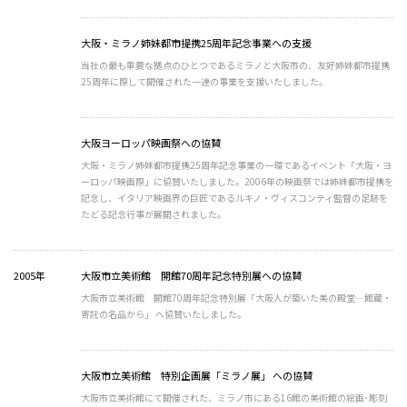
大阪・ミラノ姉妹都市提携25周年記念事業への支援
当社の最も重要な拠点のひとつであるミラノと大阪市の、友好姉妹都市提携
25周年に際して開催された一連の事業を支援いたしました。
大阪ヨーロッパ映画祭への協賛
大阪・ミラノ姉妹都市提携25周年記念事業の一環であるイベント「大阪・ヨ
ーロッパ映画際」に協賛いたしました。2006年の映画祭では姉妹都市提携を
記念し、イタリア映画界の巨匠であるルキノ・ヴィスコンティ監督の足跡を
たどる記念行事が展開されました。
2005年
大阪市立美術館 開館70周年記念特別展への協賛
大阪市立美術館 開館70周年記念特別展「大阪人が築いた美の殿堂―館蔵・
寄託の名品から」 へ協賛いたしました。
大阪市立美術館 特別企画展「ミラノ展」 への協賛
大阪市立美術館にて開催された、ミラノ市にある16館の美術館の絵画･彫刻