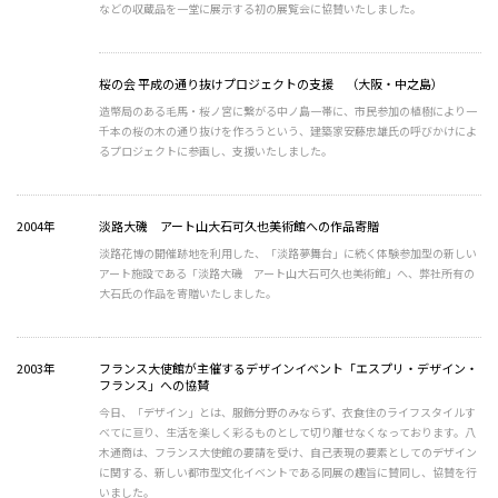
などの収蔵品を一堂に展示する初の展覧会に協賛いたしました。
桜の会 平成の通り抜けプロジェクトの支援 （大阪・中之島）
造幣局のある毛馬・桜ノ宮に繋がる中ノ島一帯に、市民参加の植樹により一
千本の桜の木の通り抜けを作ろうという、建築家安藤忠雄氏の呼びかけによ
るプロジェクトに参画し、支援いたしました。
2004年
淡路大磯 アート山大石可久也美術館への作品寄贈
淡路花博の開催跡地を利用した、「淡路夢舞台」に続く体験参加型の新しい
アート施設である「淡路大磯 アート山大石可久也美術館」へ、弊社所有の
大石氏の作品を寄贈いたしました。
2003年
フランス大使館が主催するデザインイベント「エスプリ・デザイン・
フランス」への協賛
今日、「デザイン」とは、服飾分野のみならず、衣食住のライフスタイルす
べてに亘り、生活を楽しく彩るものとして切り離せなくなっております。八
木通商は、フランス大使館の要請を受け、自己表現の要素としてのデザイン
に関する、新しい都市型文化イベントである同展の趣旨に賛同し、協賛を行
いました。