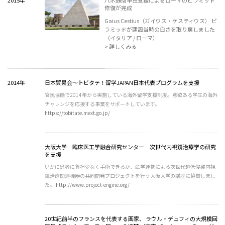
2015年
八木通商単独支援によるローマのピラミッド
修復が完成
Gaius Cestius（ガイウス・ケスティウス） ピ
ラミッドが建設当時の白さを取り戻しました
（イタリア / ローマ）
> 詳しくみる
2014年
日本貿易会～トビタテ！留学JAPAN日本代表プログラムを支援
官民協働で2014年から実施している海外留学支援制度。意欲ある学生の海外
チャレンジを応援する事業をサポートしています。
https://tobitate.mext.go.jp/
大阪大学 臨床医工学融合研究センター 次世代内視鏡治療学の研究
を支援
いかに患者に負担少なく手術できるか、産学連携による次世代超低侵襲内視
鏡治療関連機器の共同開発プロジェクトを行う大阪大学の講座に協賛しまし
た。
http://www.project-engine.org/
20世紀前半のフランスを代表する画家、 ラウル・デュフィの大規模回