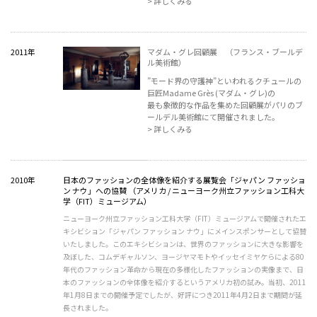
> 詳しくみる
2011年
マダム・グレ回顧展 （フランス・ブールデ
ル美術館）
”モード界の守護神”といわれるクチュールの
巨匠Madame Grès (マダム・グレ)の
最も象徴的な作品を集めた回顧展がパリのブ
ールデル美術館にて開催されました。
> 詳しくみる
2010年
日本のファッションの全体像を紹介する展覧会「ジャパン ファッショ
ン ナウ」への協賛 （アメリカ / ニューヨーク州立ファッション工科大
学（FIT）ミュージアム）
ニューヨーク州立ファッション工科大学（FIT）ミュージアムで開催されたエ
キシビション「ジャパン ファッション ナウ」にメインスポンサーとして協賛
いたしました。このエキシビションは、世界のファッションに大きな影響を
及ぼした、コムデギャルソン、ヨージヤマモトやイッセイミヤケらによる80
年代のファッション革命から現在の多様化したファッションの実像まで、日
本のファッションの全体像を紹介するというアメリカ初の試み。当初、2011
年1月8日までの開催予定でしたが、好評につき2011年4月2日まで期間が延
長されました。