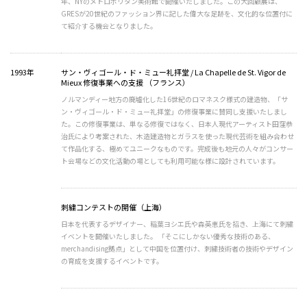
年、NYのメトロポリタン美術館で開催いたしました。この大回顧展は、
GRESが20世紀のファッション界に記した偉大な足跡を、文化的な位置付に
て紹介する機会となりました。
1993年
サン・ヴィゴール・ド・ミュー礼拝堂 / La Chapelle de St. Vigor de
Mieux 修復事業への支援 （フランス）
ノルマンディー地方の廃墟化した16世紀のロマネスク様式の建造物、「サ
ン・ヴィゴール・ド・ミュー礼拝堂」の修復事業に賛同し支援いたしまし
た。この修復事業は、単なる修復ではなく、日本人現代アーティスト田窪恭
治氏により考案された、木造建造物とガラスを使った現代芸術を組み合わせ
て作品化する、極めてユニークなものです。完成後も地元の人々がコンサー
ト会場などの文化活動の場としても利用可能な様に設計されています。
刺繍コンテストの開催（上海）
日本を代表するデザイナー、稲葉ヨシエ氏や森英恵氏を招き、上海にて刺繍
イベントを開催いたしました。 「そこにしかない優秀な技術のある、
merchandising拠点」として中国を位置付け、刺繍技術者の技術やデザイン
の育成を支援するイベントです。