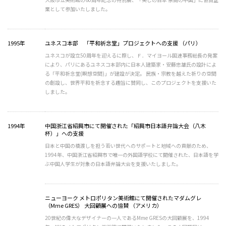
業として参加いたしました。
1995年
ユネスコ本部 「平和祈念堂」プロジェクトへの支援 （パリ）
ユネスコが設立50周年を迎えるに際し、Ｆ．マイヨール国連事務総長の発案
により、パリにあるユネスコ本部内に日本人建築家・安藤忠雄氏の設計によ
る「平和祈念堂(瞑想空間)」が建設が決定。 民族・宗教を越えた祈りの空間
の創設し、世界平和を祈念する趣旨に賛同し、このプロジェクトを支援いた
しました。
1994年
中国浙江省紹興市にて開催された「紹興市日本語弁論大会（八木
杯）」への支援
日本と中国の橋渡しを担う若い世代へのサポートと地域への貢献のため、
1994年、中国浙江省紹興市で唯一の外国語学校にて開催された、日本語を学
ぶ中国人学生が対象の日本語弁論大会を支援いたしました。
ニューヨーク メトロポリタン美術館にて開催されたマダムグレ
（Mme GRES） 大回顧展への協賛 （アメリカ）
20世紀の偉大なデザイナーの一人であるMme GRESの大回顧展を、1994