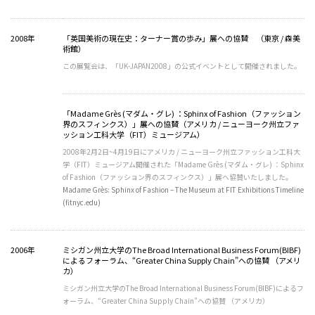
2008年
「英国美術の現在史：ターナー賞の歩み」展への協賛 （東京 / 森美
術館）
この展覧会は、「UK-JAPAN2008」の公式イベントとして開催されました。
「Madame Grès (マダム・グレ) ：Sphinx of Fashion（ファッション
界のスフィンクス）」展への協賛（アメリカ / ニューヨーク州立ファ
ッション工科大学（FIT）ミュージアム）
2008年2月2日~4月19日にアメリカ / ニューヨーク州立ファッション工科大
学（FIT）ミュージアム開催された「Madame Grès (マダム・グレ) ：Sphinx
of Fashion（ファッション界のスフィンクス）」展へ協賛いたしました。
Madame Grès: Sphinx of Fashion – The Museum at FIT Exhibitions Timeline
(fitnyc.edu)
2006年
ミシガン州立大学のThe Broad International Business Forum(BIBF)
によるフォーラム、“Greater China Supply Chain”への協賛 （アメリ
カ）
ミシガン州立大学のThe Broad International Business Forum(BIBF)によるフ
ォーラム、“Greater China Supply Chain”への協賛 （アメリカ）