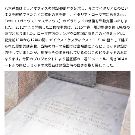
八木通商はミラノオフィスの開設40周年を記念し、今までイタリアとのビジ
ネスを継続できたことに感謝の意を表し、イタリア・ローマ市にあるGaius
Cestius（ガイウス・ケスティウス）のピラミッドの修復を単独支援いたしま
した。2012年より開始した当修復事業は、2015年春、周辺整備を終え完成の
運びとなりました。ローマ市内のサンパウロ広場にあるこのピラミッドは、
紀元前18年から12年の間にガイウス・ケスティウス・エプロの墓として建て
られた歴史的建造物。当時のローマ帝国では富裕層によるピラミッド建設が
流行していましたが、現在もその姿を残しているのはこのピラミッドのみに
なります。今回のプロジェクトにより基底部の一辺30メートル、高さ36.4メ
ートルの同ピラミッドの大理石は建設当時の白さを取り戻しました。