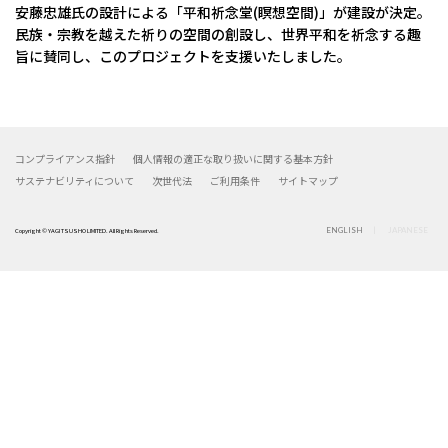
安藤忠雄氏の設計による「平和祈念堂(瞑想空間)」が建設が決定。
民族・宗教を越えた祈りの空間の創設し、世界平和を祈念する趣
旨に賛同し、このプロジェクトを支援いたしました。
コンプライアンス指針
個人情報の適正な取り扱いに関する基本方針
サステナビリティについて
次世代法
ご利用条件
サイトマップ
ENGLISH
JAPANESE
Copyright © YAGI TSUSHO LIMITED. All Rights Reserved.