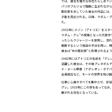
では、彼女を偉大な存在たらしめてい
パリのブルジョワ階級に生まれなが
彫刻家を志していた彼女の作品には、
才能を見出される。以降、マダム・グ
た。
1932年にメゾン（アトリエ）をスタ
マダム・グレ”の発端となった代表作
ったシルクジャージーを使用し、流
裁断するという独自の手法を用い、時
彼女は“布の彫刻家”と称賛されるよ
1942年にはアトリエの名前を「グ
活躍した彼女は、その後プレタポルテ
ド・ヌール勲章（ナポレオン・ボナ
会長就任など、モードの世界を飛び越
仕事に心身のすべてを集中させ、妥
グレ。1933年にこの世を去ってな
継がれる存在となっている。