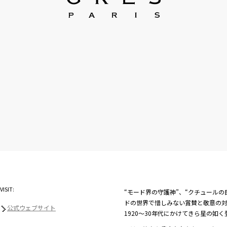
VISIT:
“モード界の守護神”、“クチュールの
ドの世界で惜しみない賞賛と敬意の
公式ウェブサイト
1920〜30年代にかけてきら星の